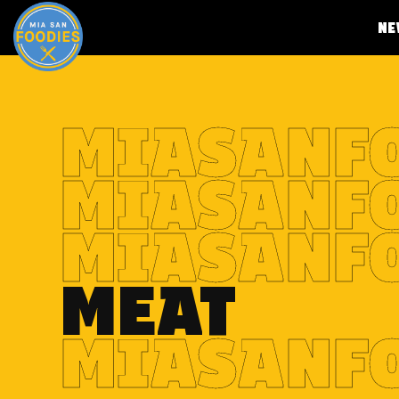
NE
Zum
Inhalt
springen
MIASANF
MIASANF
MIASANF
MEAT
MIASANF