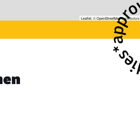
Leaflet
, ©
OpenStreetMap
contributors
hen