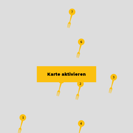
ehemalige Metzgerei das einladende,
vegane Ladencafé Om nom nom
geschaffen. An die ehemalige Metzgerei
erinnern heute nur noch die gelben Fliesen.
Findet ihr nicht auch, dass allein der Name
„Om Nom Nom“ schon nach leckerem Essen
klingt? Und wir können euch sagen, das gibt
es hier auch! Egal ob euch morgens, mittags
oder abends der Hunger packt - hier
werdet ihr zu jeder Tageszeit fündig: Auf
Karte aktivieren
der Karte stehen leckere vegane Kuchen,
wechselnde Mittagsgerichte, Snacks und die
besten Sandwiches. Probiert unbedingt das
vegane Kimchi Grilled CheeZe Sandwich.
Und wenn ihr denkt, veganer Käse und
vegane Kuchen schmecken fad, dann
überzeugen euch Marlen und Daniel vom
Gegenteil. Zudem könnt ihr hier auch
vegane Produkte wie Käse, Honig und