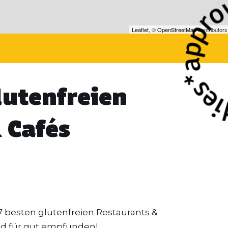
Leaflet
, ©
OpenStreetMap
contributors
lutenfreien
 Cafés
 7 besten glutenfreien Restaurants &
nd für gut empfunden!