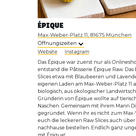
ÉPIQUE
Max-Weber-Platz 11, 81675 München
Öffnungszeiten
Website
Instagram
Das Épique war zuerst nur als Onlines
entstand die Pâtisserie Épique Raw. Da
Slices etwa mit Blaubeeren und Lavend
eigenen Laden am Max-Weber-Platz 11 an.
biologisch, aus ökologischer Landwirtsch
Gründerin von Épique wollte auf tierisc
Naschen. Gemeinsam mit ihrem Mann Dirk
gegründet. Wenn ihr es nicht zum Max-W
euch die leckeren Raw Slices auch übe
nachhause bestellen. Endlich ganz ung
mit Épique!